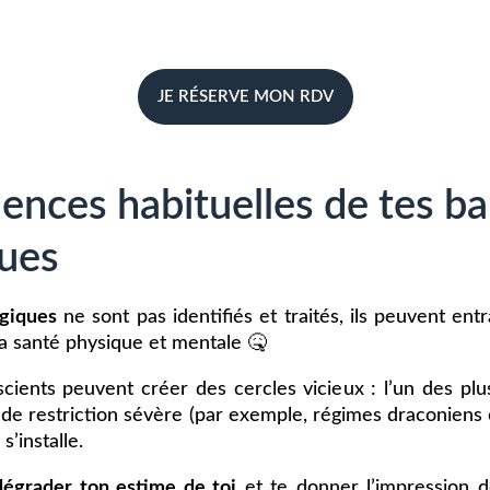
JE RÉSERVE MON RDV
nces habituelles de tes ba
ues
ogiques
ne sont pas identifiés et traités, ils peuvent en
ta santé physique et mentale 🤒
ents peuvent créer des cercles vicieux : l’un des plus 
de restriction sévère (par exemple, régimes draconiens 
’installe.
dégrader ton estime de toi
et te donner l’impression 